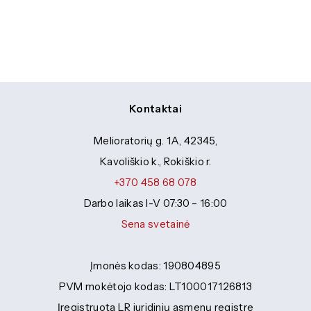
Specialybės turintiems kvalifikaciją
Traktorininkų mokymas
Kompetencijų vertinimas
ES struktūriniai projektai
Mokymo moduliai bendrojo ugdymo
Formaliojo profesinio mokymo
mokiniams
programos
ERASMUS+
Kiti
Kontaktai
Melioratorių g. 1A, 42345,
Kavoliškio k., Rokiškio r.
+370 458 68 078
Darbo laikas I-V 07:30 – 16:00
Sena svetainė
Įmonės kodas: 190804895
PVM mokėtojo kodas: LT100017126813
Įregistruota LR juridinių asmenų registre