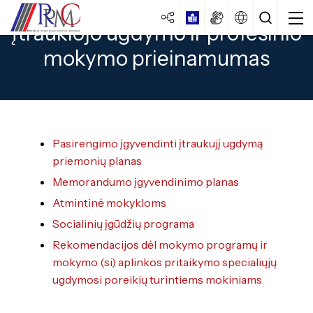
Įtraukiojo ugdymo ir profesinio
mokymo prieinamumas
Pasirengimo įgyvendinti įtraukujį ugdymą
priemonių planas
Centro strategija
Memorandumo įgyvendinimo planas
Veiklos dokumentai
Specialybės turintiems vidurinį
Atmintinė mokykloms
išsilavinimą
Veiklos ataskaitos
Socialinių įgūdžių programa
Mokiniams
Specialybės turintiems pagrindinį
Kokybės vadybos sistema
Rekomendacijos dėl mokymo programų ir
išsilavinimą
Ugdymas
mokymo (si) aplinkos pritaikymo specialiųjų
Laisvos darbo vietos
Apgyvendinimo paslaugos
Specialybės turintiems spec. ugdymo
ugdymosi poreikių turintiems mokiniams
Brandos egzaminai
Istorija
poreikių
Vairuotojų pirminis mokymas
PUPP