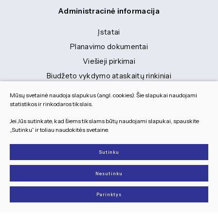
Administracinė informacija
Įstatai
Planavimo dokumentai
Viešieji pirkimai
Biudžeto vykdymo ataskaitų rinkiniai
Finansinių ataskaitų rinkiniai
Mūsų svetainė naudoja slapukus (angl. cookies). Šie slapukai naudojami
Tranybiniai lengvieji automobiliai
statistikos ir rinkodaros tikslais.
Lėšos veiklai viešinti
Jei Jūs sutinkate, kad šiems tikslams būtų naudojami slapukai, spauskite
„Sutinku“ ir toliau naudokitės svetaine.
Dokumentai
Sutinku
© 2026 Visos teisės saugomos
Nesutinku
Slapukų parinktys
Duomenų apsauga
Parinktys
Sukurta:
TEXUS