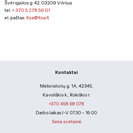
Švitrigailos g. 42, 03209 Vilnius
tel.
+ 370 5 278 56 01
el. paštas:
ltsa@ltsa.lt
Kontaktai
Melioratorių g. 1A, 42345,
Kavoliškio k., Rokiškio r.
+370 458 68 078
Darbo laikas I-V 07:30 – 16:00
Sena svetainė