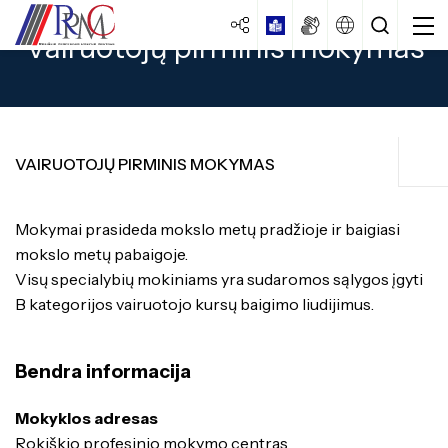
Vairuotojų pirminis mokymas
VAIRUOTOJŲ PIRMINIS MOKYMAS
Apgyvendinimo paslaugos
Mokymai prasideda mokslo metų pradžioje ir baigiasi
Centro strategija
mokslo metų pabaigoje.
Vairuotojų pirminis mokymas
Veiklos dokumentai
Visų specialybių mokiniams yra sudaromos sąlygos įgyti
Specialybės turintiems vidurinį
išsilavinimą
Veiklos ataskaitos
B kategorijos vairuotojo kursų baigimo liudijimus.
Traktorininkų mokymas
Mokiniams
Specialybės turintiems pagrindinį
Kokybės vadybos sistema
išsilavinimą
Formaliojo profesinio mokymo programos
Ugdymas
Bendra informacija
Laisvos darbo vietos
Apgyvendinimo paslaugos
Specialybės turintiems spec. ugdymo
Brandos egzaminai
Istorija
poreikių
Vairuotojų pirminis mokymas
Mokyklos adresas
PUPP
Rokiškio profesinio mokymo centras