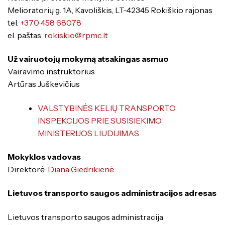
Specialybės turintiems kvalifikaciją
Traktorininkų mokymas
Melioratorių g. 1A, Kavoliškis, LT-42345 Rokiškio rajonas
Kompetencijų vertinimas
Mokymo moduliai bendrojo ugdymo
Formaliojo profesinio mokymo
tel.
+370 458 68078
mokiniams
programos
el. paštas:
rokiskio@rpmc.lt
Už vairuotojų mokymą atsakingas asmuo
Vairavimo instruktorius
Artūras Juškevičius
VALSTYBINĖS KELIŲ TRANSPORTO
ES struktūriniai projektai
INSPEKCIJOS PRIE SUSISIEKIMO
MINISTERIJOS LIUDIJIMAS
ERASMUS+
Kiti
Mokyklos vadovas
Direktorė:
Diana Giedrikienė
Lietuvos transporto saugos administracijos adresas
Lietuvos transporto saugos administracija