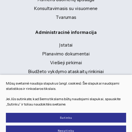
Konsultavimasis su visuomene
Tvarumas
Administracinė informacija
Įstatai
Planavimo dokumentai
Viešieji pirkimai
Biudžeto vykdymo ataskaitų rinkiniai
Finansinių ataskaitų rinkiniai
Mūsų svetainė naudoja slapukus (angl. cookies). Šie slapukai naudojami
Tranybiniai lengvieji automobiliai
statistikos ir rinkodaros tikslais.
Lėšos veiklai viešinti
Jei Jūs sutinkate, kad šiems tikslams būtų naudojami slapukai, spauskite
„Sutinku“ ir toliau naudokitės svetaine.
Dokumentai
Sutinku
© 2026 Visos teisės saugomos
Nesutinku