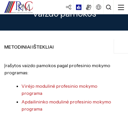
Vaizdo pamokos
METODINIAI IŠTEKLIAI
Metodiniai ištekliai
Įrašytos vaizdo pamokos pagal profesinio mokymo
Centro strategija
programas:
Darbo užmokestis
Veiklos dokumentai
Specialybės turintiems vidurinį
išsilavinimą
Virėjo modulinė profesinio mokymo
Veiklos ataskaitos
programa
Mokiniams
Specialybės turintiems pagrindinį
Kokybės vadybos sistema
Apdailininko modulinė profesinio mokymo
išsilavinimą
Ugdymas
Laisvos darbo vietos
Apgyvendinimo paslaugos
programa
Specialybės turintiems spec. ugdymo
Brandos egzaminai
Istorija
poreikių
Vairuotojų pirminis mokymas
PUPP