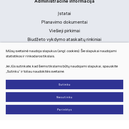
Administracinė informacija
Įstatai
Planavimo dokumentai
Viešieji pirkimai
Biudžeto vykdymo ataskaitų rinkiniai
Finansinių ataskaitų rinkiniai
Mūsų svetainė naudoja slapukus (angl. cookies). Šie slapukai naudojami
Tranybiniai lengvieji automobiliai
statistikos ir rinkodaros tikslais.
Lėšos veiklai viešinti
Jei Jūs sutinkate, kad šiems tikslams būtų naudojami slapukai, spauskite
„Sutinku“ ir toliau naudokitės svetaine.
Dokumentai
Sutinku
© 2026 Visos teisės saugomos
Nesutinku
Slapukų parinktys
Duomenų apsauga
Parinktys
Sukurta:
TEXUS