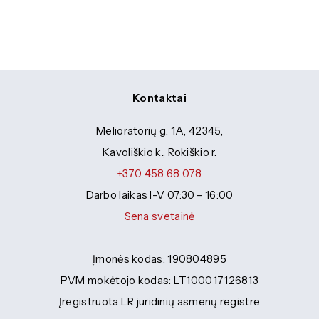
Specialybės turintiems kvalifikaciją
Traktorininkų mokymas
Kompetencijų vertinimas
ES struktūriniai projektai
Mokymo moduliai bendrojo ugdymo
Formaliojo profesinio mokymo
mokiniams
programos
ERASMUS+
Kiti
Kontaktai
Melioratorių g. 1A, 42345,
Kavoliškio k., Rokiškio r.
+370 458 68 078
Darbo laikas I-V 07:30 – 16:00
Sena svetainė
Įmonės kodas: 190804895
PVM mokėtojo kodas: LT100017126813
Įregistruota LR juridinių asmenų registre