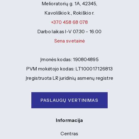
Specialybės turintiems kvalifikaciją
Traktorininkų mokymas
Melioratorių g. 1A, 42345,
Kompetencijų vertinimas
ES struktūriniai projektai
Mokymo moduliai bendrojo ugdymo
Formaliojo profesinio mokymo
Kavoliškio k., Rokiškio r.
mokiniams
programos
ERASMUS+
+370 458 68 078
Darbo laikas I-V 07:30 – 16:00
Kiti
Sena svetainė
Įmonės kodas: 190804895
PVM mokėtojo kodas: LT100017126813
Įregistruota LR juridinių asmenų registre
PASLAUGŲ VERTINIMAS
Informacija
Centras