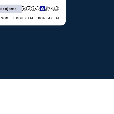
totojams
ENOS
PROJEKTAI
KONTAKTAI
al formaliojo profesinio
ikaciją, stipendijų