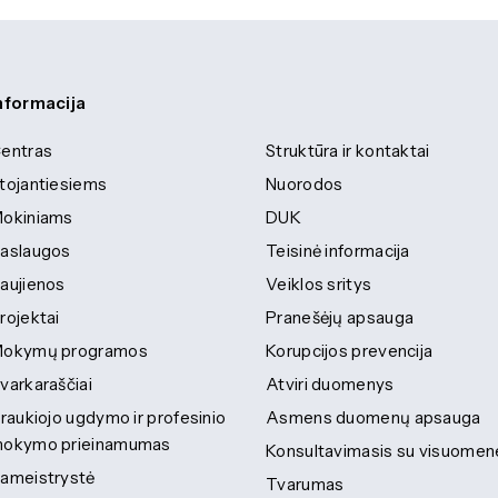
nformacija
entras
Struktūra ir kontaktai
tojantiesiems
Nuorodos
okiniams
DUK
aslaugos
Teisinė informacija
aujienos
Veiklos sritys
rojektai
Pranešėjų apsauga
okymų programos
Korupcijos prevencija
varkaraščiai
Atviri duomenys
traukiojo ugdymo ir profesinio
Asmens duomenų apsauga
okymo prieinamumas
Konsultavimasis su visuomen
ameistrystė
Tvarumas