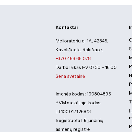
Kontaktai
I
C
Melioratorių g. 1A, 42345,
S
Kavoliškio k., Rokiškio r.
M
+370 458 68 078
P
Darbo laikas I-V 07:30 – 16:00
N
Sena svetainė
P
M
Įmonės kodas: 190804895
T
PVM mokėtojo kodas:
Į
LT100017126813
m
Įregistruota LR juridinių
P
asmenų registre